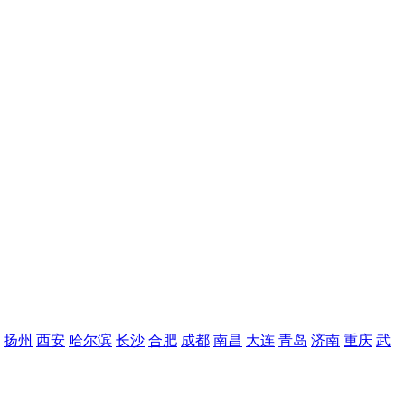
扬州
西安
哈尔滨
长沙
合肥
成都
南昌
大连
青岛
济南
重庆
武