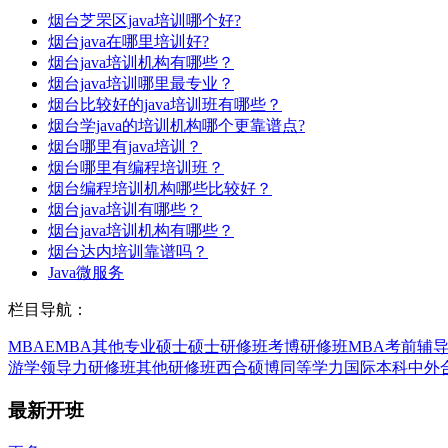
烟台芝罘区java培训哪个好?
烟台java在哪里培训好?
烟台java培训机构有哪些？
烟台java培训哪里最专业？
烟台比较好的java培训班有哪些？
烟台学java的培训机构哪个更靠谱点?
烟台哪里有java培训？
烟台哪里有编程培训班？
烟台编程培训机构哪些比较好？
烟台java培训有哪些？
烟台java培训机构有哪些？
烟台达内培训靠谱吗？
Java微服务
栏目导航：
MBA
EMBA
其他专业硕士
硕士研修班
考博
研修班
MBA考前辅
游学
领导力研修班
其他研修班
西合硕博
同等学力
国际本科
中外
最新开班