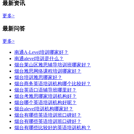
最新资讯
更多>
最新问答
更多>
南通A-Level培训哪家好？
南通alevel培训是什么？
烟台莱山区雅思辅导培训班哪家好？
烟台雅思网络课程培训哪家好？
烟台培训雅思哪家好？
烟台商务英语培训机构哪个比较好？
烟台英语口语辅导班哪里好？
烟台考雅思哪家培训机构好？
烟台哪个英语培训机构好呢？
烟台alevel培训机构哪家好？
烟台有哪些英语培训班口碑好？
烟台有哪些英语培训班口碑好？
烟台有哪些比较好的英语培训机构？